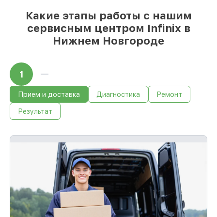
Какие этапы работы с нашим
сервисным центром Infinix в
Ответственность за вашу технику
Мы гарантируем аккуратное выполнение
Нижнем Новгороде
работ. Если повреждение произошло по
нашей вине, компенсируем ущерб.
Обслуживание устройств с гарантией до
1
36 месяцев
С документами о гарантии, мы устраним
неисправности повторно без очереди.
Прием и доставка
Диагностика
Ремонт
Результат