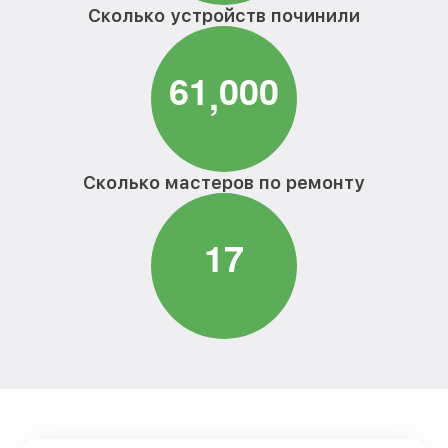
Infinix
Сколько устройств починили
Ремонт системной платы телефона
от 3000₽
Infinix
6
1
0
0
0
,
Бронирование пленкой телефона Infinix
от 700₽
Сколько мастеров по ремонту
1
7