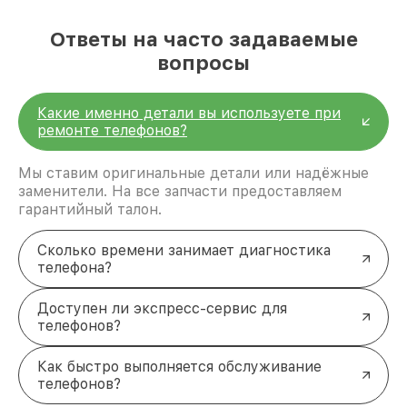
Гарантия
на выполненные работы и
установленные детали.
Срочный ремонт
— устраняем неполадки уже
Ответы на часто задаваемые
в день обращения.
вопросы
Диагностика
проводится бесплатно при
согласии на ремонт.
Запчасти
всегда в наличии, что позволяет
Какие именно детали вы используете при
сократить время ремонта.
ремонте телефонов?
Позаботимся о вашем Infinix
Не откладывайте решение проблемы, если ваш
Мы ставим оригинальные детали или надёжные
смартфон Infinix дал сбой.
Оставьте заявку на
заменители. На все запчасти предоставляем
ремонт
, и мы перезвоним вам в течение 5 минут,
гарантийный талон.
чтобы уточнить детали. Наши мастера готовы
вернуть вашему устройству полную
Сколько времени занимает диагностика
функциональность. +7 (831) 238-94-25 Советская
телефона?
площадь, 3, этаж 1
Доступен ли экспресс-сервис для
телефонов?
Как быстро выполняется обслуживание
телефонов?