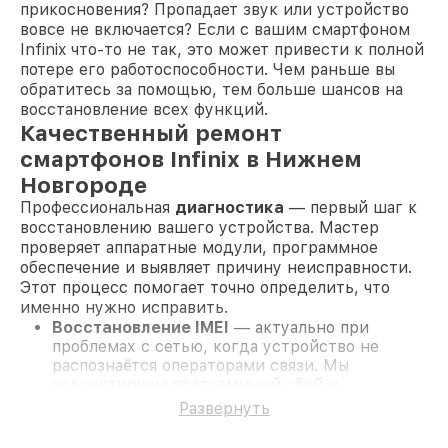
прикосновения? Пропадает звук или устройство
вовсе не включается? Если с вашим смартфоном
Infinix что-то не так, это может привести к полной
потере его работоспособности. Чем раньше вы
обратитесь за помощью, тем больше шансов на
восстановление всех функций.
Качественный ремонт
смартфонов Infinix в Нижнем
Новгороде
Профессиональная
диагностика
— первый шаг к
восстановлению вашего устройства. Мастер
проверяет аппаратные модули, программное
обеспечение и выявляет причину неисправности.
Этот процесс помогает точно определить, что
именно нужно исправить.
Восстановление IMEI
— актуально при
проблемах с сетью, когда устройство не
распознаётся операторами связи. Мы
корректируем программный сбой и
возвращаем доступ к сотовой сети.
Развернуть
Ремонт после залития жидкостью
—
устраняется коррозия, заменяются