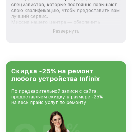
специалистов, которые постоянно повышают
свою квалификацию, чтобы предоставить вам
лучший сервис.
Миссия нашего центра — обеспечить
качественный и доступный ремонт для
Развернуть
каждого пользователя продукции Infinix, вне
зависимости от сложности поломки. Мы
стремимся к тому, чтобы каждый клиент был
удовлетворен скоростью и качеством
предоставляемых услуг. Наша цель — стать
лучшим сервисным центром Infinix в городе
Нижнем Новгороде, постоянно повышая
Скидка -25% на ремонт
уровень доверия и лояльности наших
любого устройства Infinix
клиентов.
По предварительной записи с сайта,
предоставляем скидку в размере -25%
на весь прайс услуг по ремонту
%